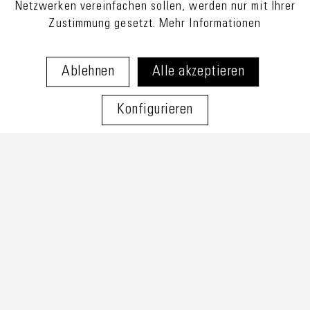
Netzwerken vereinfachen sollen, werden nur mit Ihrer
Zustimmung gesetzt.
Mehr Informationen
Ablehnen
Alle akzeptieren
Konfigurieren
* Alle Preise verstehen sich inkl. Mehrwertsteuer und zzgl.
Versandkosten
und ggf. Nachnahmegebühren, wenn nicht
anders beschrieben. Versand nur innerhalb der EU.
Newsletter
Impressum
Datenschutz
Widerruf