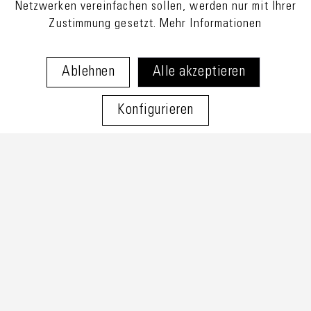
Netzwerken vereinfachen sollen, werden nur mit Ihrer
Zustimmung gesetzt.
Mehr Informationen
Ablehnen
Alle akzeptieren
Konfigurieren
* Alle Preise verstehen sich inkl. Mehrwertsteuer und zzgl.
Versandkosten
und ggf. Nachnahmegebühren, wenn nicht
anders beschrieben. Versand nur innerhalb der EU.
Newsletter
Impressum
Datenschutz
Widerruf