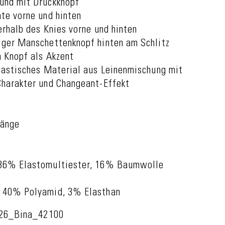
und mit Druckknopf
te vorne und hinten
erhalb des Knies vorne und hinten
iger Manschettenknopf hinten am Schlitz
m Knopf als Akzent
elastisches Material aus Leinenmischung mit
Charakter und Changeant-Effekt
Länge
36% Elastomultiester, 16% Baumwolle
 40% Polyamid, 3% Elasthan
26_Bina_42100