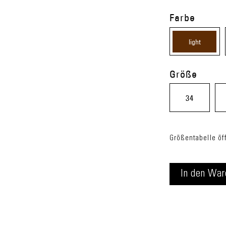
Farbe
light
brown
Größe
(70)
34
Größentabelle öf
In den
War