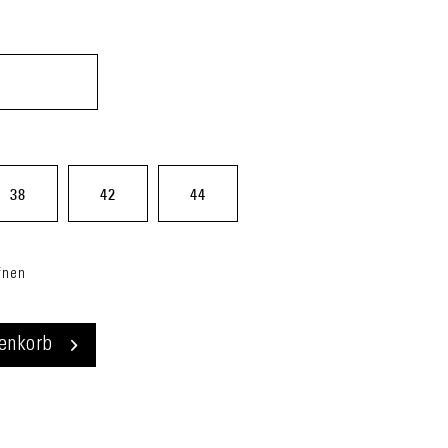
light
brown
(70A)
38
42
44
fnen
enkorb