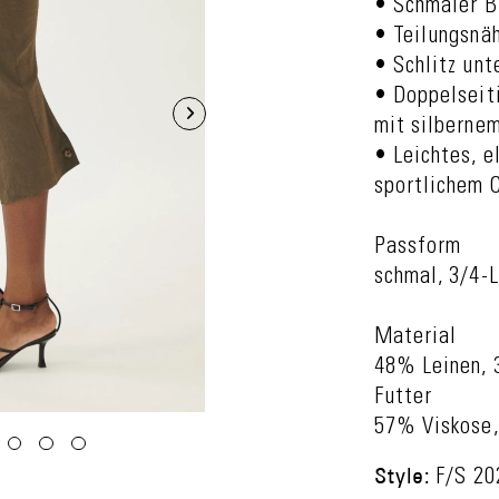
• Schmaler B
• Teilungsnäh
• Schlitz unt
• Doppelseit
mit silberne
• Leichtes, 
sportlichem 
Passform
schmal, 3/4-
Material
48% Leinen, 
Futter
57% Viskose,
Style:
F/S 20