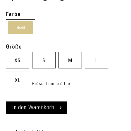
Farbe
khaki
(04)
Größe
XS
S
M
L
XL
Größentabelle öffnen
In den
Warenkorb