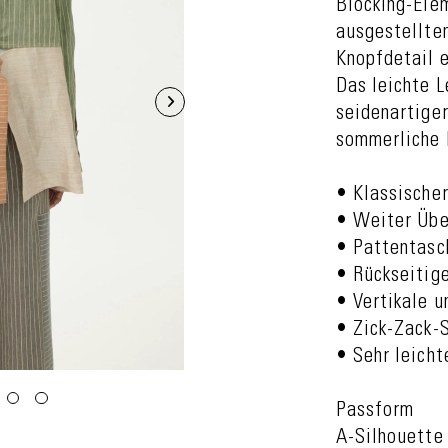
Blocking-Elem
ausgestellte
Knopfdetail 
Das leichte L
seidenartiger
sommerliche L
• Klassische
• Weiter Übe
• Pattentasc
• Rückseitige
• Vertikale u
• Zick-Zack-
• Sehr leich
Passform
A-Silhouette