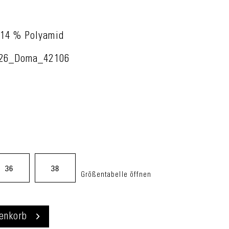
 14 % Polyamid
026_Doma_42106
36
38
Größentabelle öffnen
enkorb