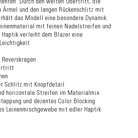
enten. Durch den weiten Übertritt, die
n Ärmel und den langen Rückenschlitz mit
erhält das Modell eine besondere Dynamik.
einenmaterial mit feinen Nadelstreifen und
 Haptik verleiht dem Blazer eine
eichtigkeit.
r Reverskragen
rtritt
hen
r Schlitz mit Knopfdetail
nd horizontale Streifen im Materialmix
Steppung und dezentes Color Blocking
tes Leinenmischgewebe mit edler Haptik