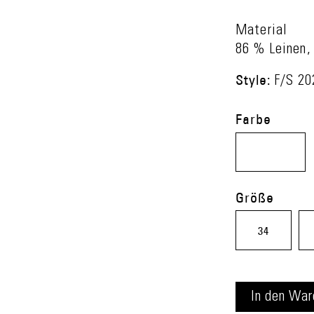
Material
86 % Leinen,
Style:
F/S 2
Farbe
multicolor
(35)
Größe
34
In den
War