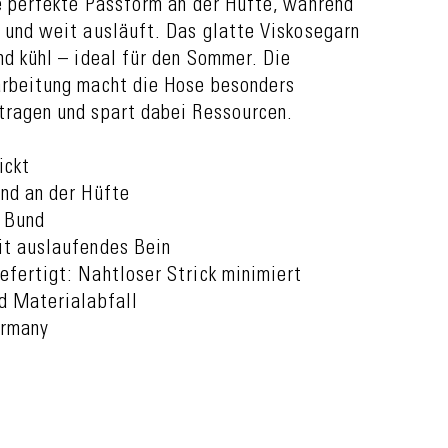
e perfekte Passform an der Hüfte, während
 und weit ausläuft. Das glatte Viskosegarn
nd kühl – ideal für den Sommer. Die
arbeitung macht die Hose besonders
tragen und spart dabei Ressourcen.
ickt
end an der Hüfte
r Bund
it auslaufendes Bein
efertigt: Nahtloser Strick minimiert
d Materialabfall
ermany