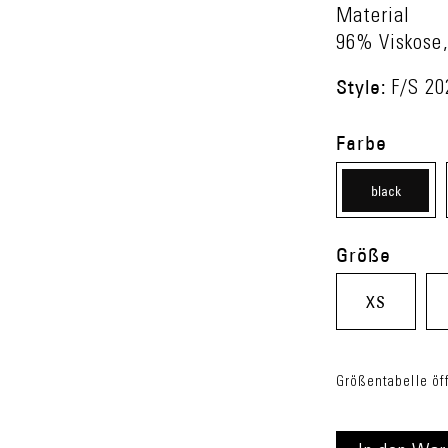
Material
96% Viskose,
Style:
F/S 20
Farbe
black
(08)
Größe
XS
Größentabelle öf