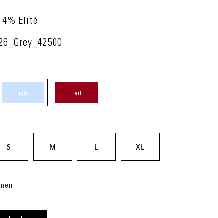
 4% Elité
26_Grey_42500
light
red
blue
(05)
(60)
S
M
L
XL
fnen