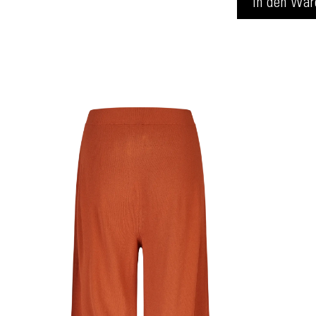
In den
War