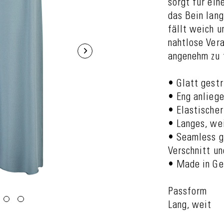
sorgt für ein
das Bein lang
fällt weich u
nahtlose Ver
angenehm zu 
• Glatt gestr
• Eng anlieg
• Elastische
• Langes, we
• Seamless g
Verschnitt un
• Made in G
Passform
Lang, weit