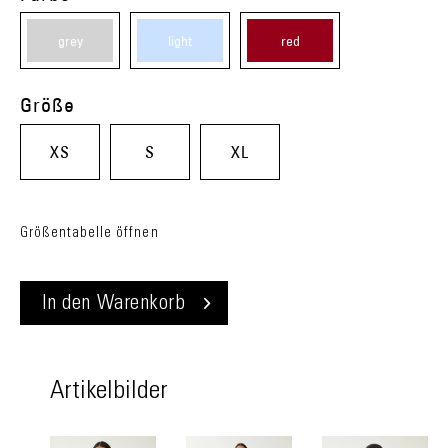
grey
light
red
(20)
blue
(05)
Größe
(60)
XS
S
XL
Größentabelle öffnen
In den
Warenkorb
Artikelbilder