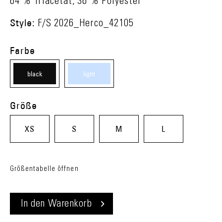
64 % Triacetat, 36 % Polyester
Style:
F/S 2026_Herco_42105
Farbe
black
light
(08)
blue
Größe
(60)
XS
S
M
L
Größentabelle öffnen
In den
Warenkorb