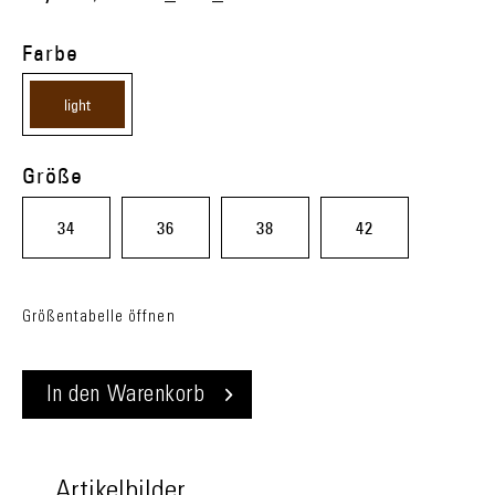
Farbe
light
brown
Größe
(70)
34
36
38
42
Größentabelle öffnen
In den
Warenkorb
Artikelbilder