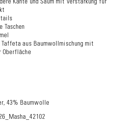
rdere Kante und Saum mit Verstärkung für
kt
tails
e Taschen
rmel
r Taffeta aus Baumwollmischung mit
r Oberfläche
er, 43% Baumwolle
026_Masha_42102