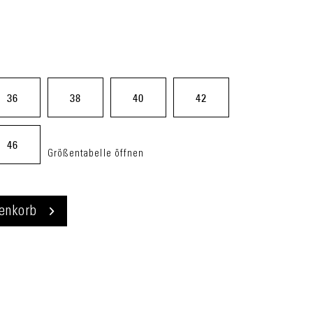
36
38
40
42
46
Größentabelle öffnen
enkorb