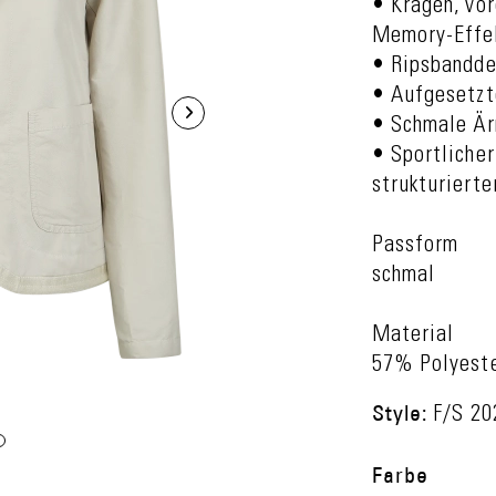
• Kragen, vo
Memory-Effe
• Ripsbandde
• Aufgesetzt
• Schmale Ä
• Sportliche
strukturierte
Passform
schmal
Material
57% Polyest
Style:
F/S 2
Farbe