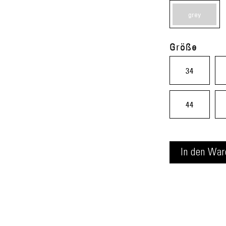
grey
(20)
Größe
34
44
In den
War