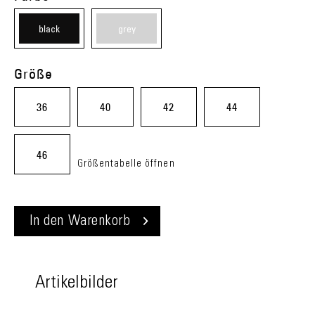
black
grey
(08)
(20)
Größe
36
40
42
44
46
Größentabelle öffnen
In den
Warenkorb
Artikelbilder