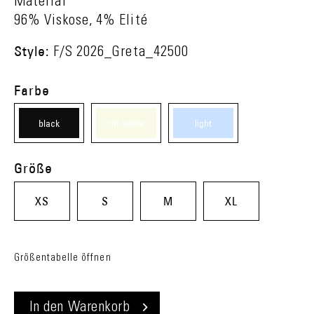
Material
96% Viskose, 4% Elité
Style:
F/S 2026_Greta_42500
Farbe
black
off-white
light
(08)
(11)
blue
Größe
(60)
XS
S
M
XL
Größentabelle öffnen
In den
Warenkorb