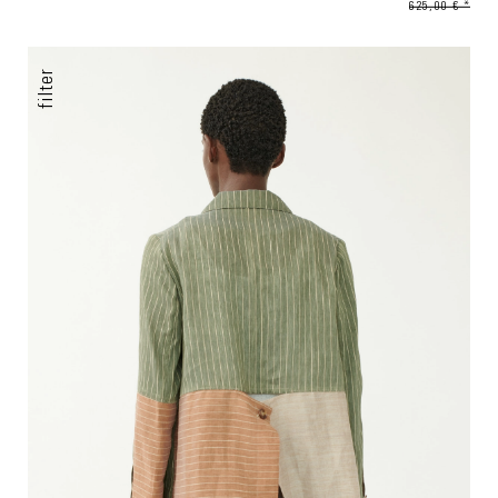
625,00 € *
filter